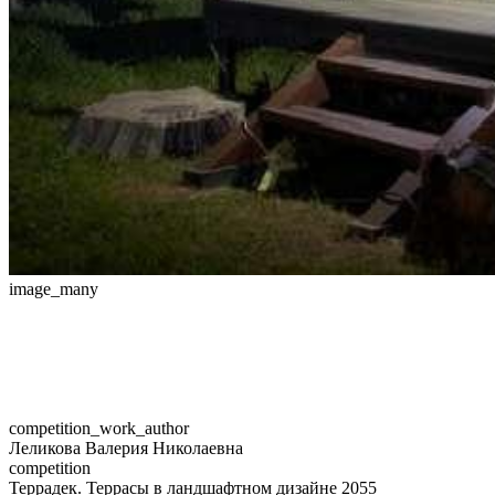
image_many
competition_work_author
Леликова Валерия Николаевна
competition
Террадек. Террасы в ландшафтном дизайне 2055