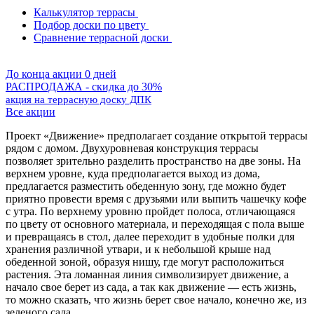
Калькулятор террасы
Подбор доски по цвету
Сравнение террасной доски
До конца акции 0 дней
РАСПРОДАЖА - скидка до 30%
акция на террасную доску ДПК
Все акции
Проект «Движение» предполагает создание открытой террасы
рядом с домом. Двухуровневая конструкция террасы
позволяет зрительно разделить пространство на две зоны. На
верхнем уровне, куда предполагается выход из дома,
предлагается разместить обеденную зону, где можно будет
приятно провести время с друзьями или выпить чашечку кофе
с утра. По верхнему уровню пройдет полоса, отличающаяся
по цвету от основного материала, и переходящая с пола выше
и превращаясь в стол, далее переходит в удобные полки для
хранения различной утвари, и к небольшой крыше над
обеденной зоной, образуя нишу, где могут расположиться
растения. Эта ломанная линия символизирует движение, а
начало свое берет из сада, а так как движение — есть жизнь,
то можно сказать, что жизнь берет свое начало, конечно же, из
зеленого сада.