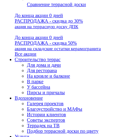
Сравнение террасной доски
До конца акции 0 дней
РАСПРОДАЖА - скидка до 30%
акция на террасную доску ДПК
До конца акции 0 дней
РАСПРОДАЖА - скидка 50%
акция на складские остатки керамогранита
Все акции
Строительство террас
Для дома и дачи
Для ресторана
На кровле и балконе
В парке
У бассейна
Пирсы и причалы
Вдохновение
Галерея проектов
Благоустройство и МАФы
Истории клиентов
Советы экспертов
Террадек на ТВ
Подбор террасной доски по цвету
Услуги