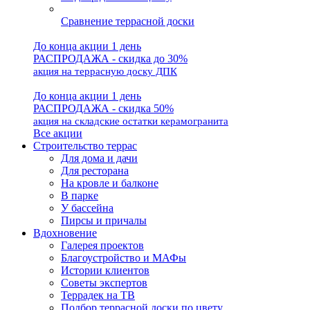
Сравнение террасной доски
До конца акции 1 день
РАСПРОДАЖА - скидка до 30%
акция на террасную доску ДПК
До конца акции 1 день
РАСПРОДАЖА - скидка 50%
акция на складские остатки керамогранита
Все акции
Строительство террас
Для дома и дачи
Для ресторана
На кровле и балконе
В парке
У бассейна
Пирсы и причалы
Вдохновение
Галерея проектов
Благоустройство и МАФы
Истории клиентов
Советы экспертов
Террадек на ТВ
Подбор террасной доски по цвету