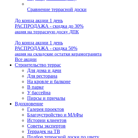
Сравнение террасной доски
До конца акции 1 день
РАСПРОДАЖА - скидка до 30%
акция на террасную доску ДПК
До конца акции 1 день
РАСПРОДАЖА - скидка 50%
акция на складские остатки керамогранита
Все акции
Строительство террас
Для дома и дачи
Для ресторана
На кровле и балконе
В парке
У бассейна
Пирсы и причалы
Вдохновение
Галерея проектов
Благоустройство и МАФы
Истории клиентов
Советы экспертов
Террадек на ТВ
Подбор террасной доски по цвету