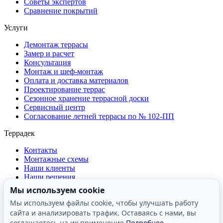
Советы экспертов
Сравнение покрытий
Услуги
Демонтаж террасы
Замер и расчет
Консультация
Монтаж и шеф-монтаж
Оплата и доставка материалов
Проектирование террас
Сезонное хранение террасной доски
Сервисный центр
Согласование летней террасы по № 102-ПП
Террадек
Контакты
Монтажные схемы
Наши клиенты
Наши решения
О компании
Мы используем cookie
Отзывы о компании
Мы используем файлы cookie, чтобы улучшать работу
Производство
сайта и анализировать трафик. Оставаясь с нами, вы
Реквизиты
Сертификаты и лицензии
соглашаетесь на их применение
Подробнее