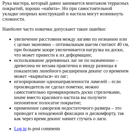
Рука мастера, который давно занимается монтажом террасных
покрытий, хорошо «набита». Но при самостоятельной
укладке опорных конструкций и настила могут возникнуть
сложности.
Наиболее часто новички допускают такие ошибки:
увеличение расстояния между лагами по незнанию или
с целью экономии – оптимальным шагом считают 40 см,
при большем зазоре увеличивается нагрузка на доски,
что может привести к их деформации;
использование деревянных лаг не по назначению –
древесина не весьма практична и ввиду разницы в
показателях линейного расширения декинг со временем
может «вырваться» из лаг;
игнорирование однонаправленности ламелей – если
производитель не сделал пометки, можно
самостоятельно промаркировать доски стрелочками,
иначе вместо красивого настила вы получите
непонятное полосатое покрытие;
применение саморезов недостаточного размера – это
приводит к ненадежной фиксации и дискомфорту, так
как через время декинг начнет стучать о лаги.
Log in
to post comments