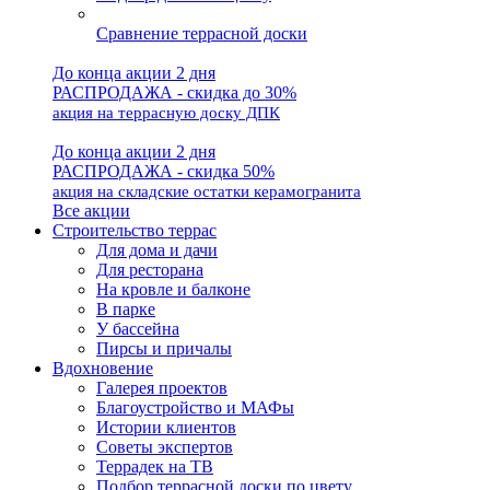
Сравнение террасной доски
До конца акции 2 дня
РАСПРОДАЖА - скидка до 30%
акция на террасную доску ДПК
До конца акции 2 дня
РАСПРОДАЖА - скидка 50%
акция на складские остатки керамогранита
Все акции
Строительство террас
Для дома и дачи
Для ресторана
На кровле и балконе
В парке
У бассейна
Пирсы и причалы
Вдохновение
Галерея проектов
Благоустройство и МАФы
Истории клиентов
Советы экспертов
Террадек на ТВ
Подбор террасной доски по цвету