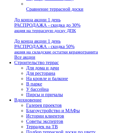
Сравнение террасной доски
До конца акции 1 день
РАСПРОДАЖА - скидка до 30%
акция на террасную доску ДПК
До конца акции 1 день
РАСПРОДАЖА - скидка 50%
акция на складские остатки керамогранита
Все акции
Строительство террас
Для дома и дачи
Для ресторана
На кровле и балконе
В парке
У бассейна
Пирсы и причалы
Вдохновение
Галерея проектов
Благоустройство и МАФы
Истории клиентов
Советы экспертов
Террадек на ТВ
Подбор террасной доски по цвету