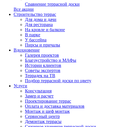
Сравнение террасной доски
Все акции
Строительство террас
Для дома и дачи
Для ресторана
На кровле и балконе
В парке
У бассейна
Пирсы и причалы
Вдохновение
Галерея проектов
Благоустройство и МАФы
Истории клиентов
Советы экспертов
Террадек на ТВ
Подбор террасной доски по цвету
Услуги
Консультация
Замер и расчет
Проектирование террас
Оплата и доставка материалов
Монтаж и шеф монтаж
Сервисный центр
Демонтаж террасы
Сезонное хранение террасной доски