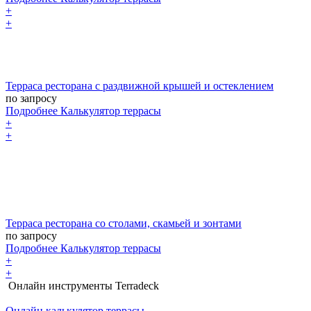
+
+
Терраса ресторана с раздвижной крышей и остеклением
по запросу
Подробнее
Калькулятор
террасы
+
+
Терраса ресторана со столами, скамьей и зонтами
по запросу
Подробнее
Калькулятор
террасы
+
+
Онлайн инструменты Terradeck
Онлайн калькулятор террасы