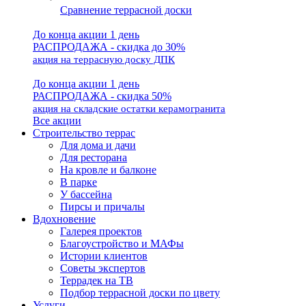
Сравнение террасной доски
До конца акции 1 день
РАСПРОДАЖА - скидка до 30%
акция на террасную доску ДПК
До конца акции 1 день
РАСПРОДАЖА - скидка 50%
акция на складские остатки керамогранита
Все акции
Строительство террас
Для дома и дачи
Для ресторана
На кровле и балконе
В парке
У бассейна
Пирсы и причалы
Вдохновение
Галерея проектов
Благоустройство и МАФы
Истории клиентов
Советы экспертов
Террадек на ТВ
Подбор террасной доски по цвету
Услуги