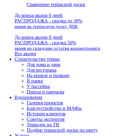
Сравнение террасной доски
До конца акции 0 дней
РАСПРОДАЖА - скидка до 30%
акция на террасную доску ДПК
До конца акции 0 дней
РАСПРОДАЖА - скидка 50%
акция на складские остатки керамогранита
Все акции
Строительство террас
Для дома и дачи
Для ресторана
На кровле и балконе
В парке
У бассейна
Пирсы и причалы
Вдохновение
Галерея проектов
Благоустройство и МАФы
Истории клиентов
Советы экспертов
Террадек на ТВ
Подбор террасной доски по цвету
Услуги