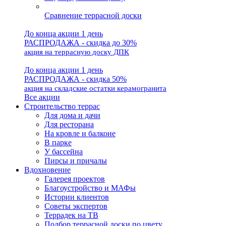
Сравнение террасной доски
До конца акции 1 день
РАСПРОДАЖА - скидка до 30%
акция на террасную доску ДПК
До конца акции 1 день
РАСПРОДАЖА - скидка 50%
акция на складские остатки керамогранита
Все акции
Строительство террас
Для дома и дачи
Для ресторана
На кровле и балконе
В парке
У бассейна
Пирсы и причалы
Вдохновение
Галерея проектов
Благоустройство и МАФы
Истории клиентов
Советы экспертов
Террадек на ТВ
Подбор террасной доски по цвету