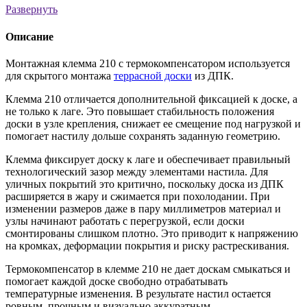
Развернуть
Описание
Монтажная клемма 210 с термокомпенсатором используется
для скрытого монтажа
террасной доски
из ДПК.
Клемма 210 отличается дополнительной фиксацией к доске, а
не только к лаге. Это повышает стабильность положения
доски в узле крепления, снижает ее смещение под нагрузкой и
помогает настилу дольше сохранять заданную геометрию.
Клемма фиксирует доску к лаге и обеспечивает правильный
технологический зазор между элементами настила. Для
уличных покрытий это критично, поскольку доска из ДПК
расширяется в жару и сжимается при похолодании. При
изменении размеров даже в пару миллиметров материал и
узлы начинают работать с перегрузкой, если доски
смонтированы слишком плотно. Это приводит к напряжению
на кромках, деформации покрытия и риску растрескивания.
Термокомпенсатор в клемме 210 не дает доскам смыкаться и
помогает каждой доске свободно отрабатывать
температурные изменения. В результате настил остается
ровным, прочным и визуально аккуратным.