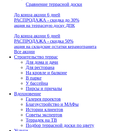
Сравнение террасной доски
До конца акции 6 дней
РАСПРОДАЖА - скидка до 30%
акция на террасную доску ДПК
До конца акции 6 дней
РАСПРОДАЖА - скидка 50%
акция на складские остатки керамогранита
Все акции
Строительство террас
Для дома и дачи
Для ресторана
На кровле и балконе
В парке
У бассейна
Пирсы и причалы
Вдохновение
Галерея проектов
Благоустройство и МАФы
Истории клиентов
Советы экспертов
Террадек на ТВ
Подбор террасной доски по цвету
Услуги